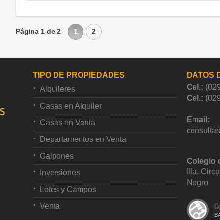
Página 1 de 2
1
2
TIPO DE PROPIEDADES
DATOS 
Cel.:
(02
Alquileres
Cel.:
(02
Casas en Alquiler
Email:
Casas en Venta
consulta
Departamentos en Venta
Galpones
Colegio 
IIIa. Circ
Inversiones
Negro
Lotes y Campos
Venta