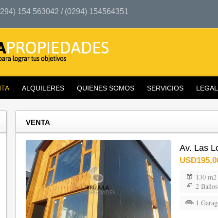
294) 154 563042 / (0294) 154564351
NTA
ALQUILERES
QUIENES SOMOS
SERVICIOS
LEGAL
VENTA
Av. Las L
USD195,0
130 m2
2 Baños
1 Garag