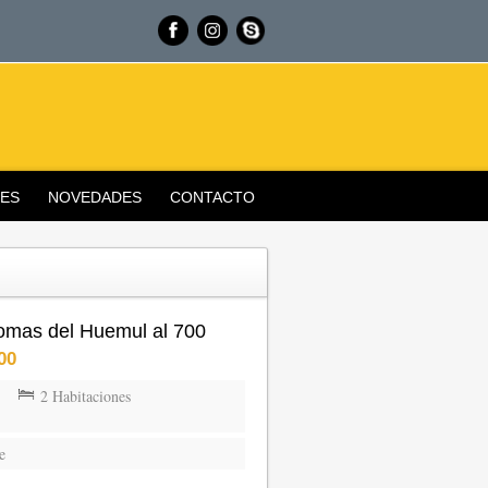
ES
NOVEDADES
CONTACTO
omas del Huemul al 700
00
2 Habitaciones
e