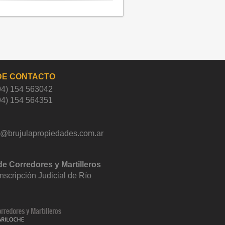
DE CONTACTO
94) 154 563042
94) 154 564351
s@brujulapropiedades.com.ar
de Corredores y Martilleros
unscripción Judicial de Río